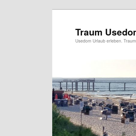
Zum
Zum
Inhalt
sekundären
wechseln
Inhalt
Traum Usedo
wechseln
Usedom Urlaub erleben. Traumu