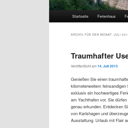
Hauptmenü
Startseite
Ferienhaus
F
ARCHIV FÜR DEN MONAT:
JULI 20
Traumhafter Us
Veröffentlicht am
14. Juli 2013
Genießen Sie einen traumhaft
kilometerweitem feinsandigen S
exklusiv ein hochwertiges Fer
am Yachthafen vor. Sie dürfe
genau erkunden. Entdecken Sie 
von Karlshagen und überzeuge
Ausstattung. Urlaub mit Flair 