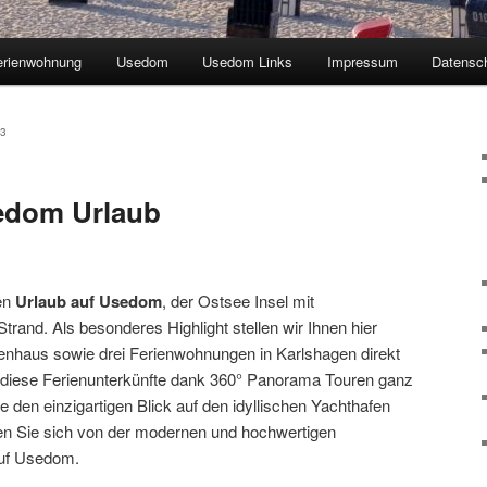
erienwohnung
Usedom
Usedom Links
Impressum
Datensc
13
edom Urlaub
en
Urlaub auf Usedom
, der Ostsee Insel mit
trand. Als besonderes Highlight stellen wir Ihnen hier
ienhaus sowie drei Ferienwohnungen in Karlshagen direkt
n diese Ferienunterkünfte dank 360° Panorama Touren ganz
den einzigartigen Blick auf den idyllischen Yachthafen
n Sie sich von der modernen und hochwertigen
auf Usedom.